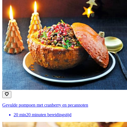
Gevulde pompoen met cranberry en pecannoten
20
min
20 minuten bereidingstijd