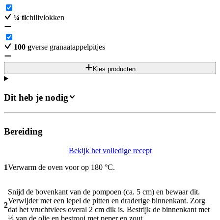
¼
tl
chilivlokken
100
g
verse granaatappelpitjes
Kies producten
Dit heb je nodig
Bereiding
Bekijk het volledige recept
1
Verwarm de oven voor op 180 °C.
Snijd de bovenkant van de pompoen (ca. 5 cm) en bewaar dit.
Verwijder met een lepel de pitten en draderige binnenkant. Zorg
2
dat het vruchtvlees overal 2 cm dik is. Bestrijk de binnenkant met
⅓ van de olie en bestrooi met peper en zout.