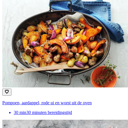
Pompoen, aardappel, rode ui en worst uit de oven
30
min
30 minuten bereidingstijd