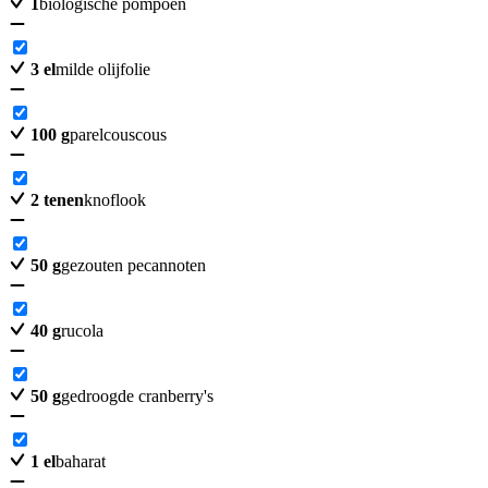
1
biologische pompoen
3
el
milde olijfolie
100
g
parelcouscous
2
tenen
knoflook
50
g
gezouten pecannoten
40
g
rucola
50
g
gedroogde cranberry's
1
el
baharat