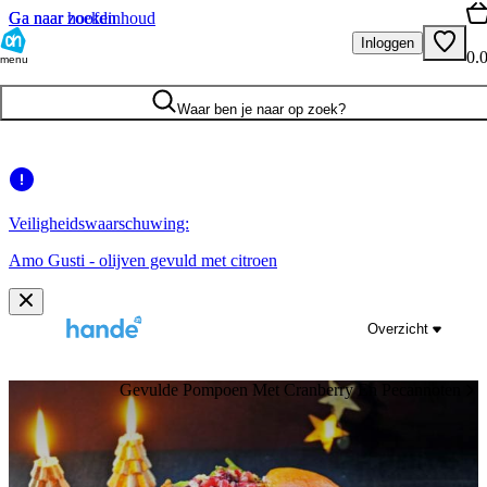
Ga naar hoofdinhoud
Ga naar zoeken
Inloggen
0.
menu
Waar ben je naar op zoek?
Veiligheidswaarschuwing:
Amo Gusti - olijven gevuld met citroen
Overzicht
Gevulde Pompoen Met Cranberry En Pecannoten