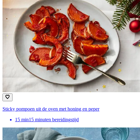
Sticky pompoen uit de oven met honing en peper
15
min
15 minuten bereidingstijd