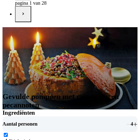
pagina 1 van 28
Gevulde pompoen met cranberry en
pecannoten
Ingrediënten
Aantal personen
4