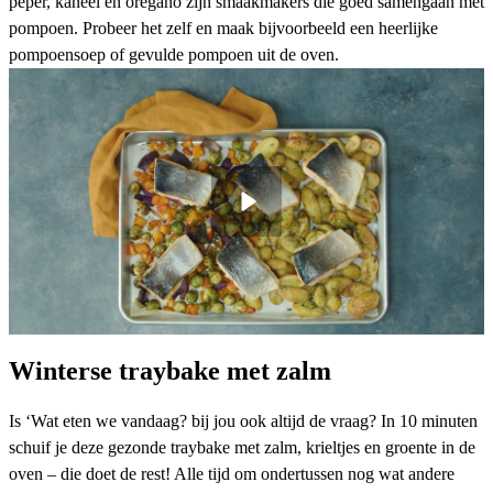
peper, kaneel en oregano zijn smaakmakers die goed samengaan met
pompoen. Probeer het zelf en maak bijvoorbeeld een heerlijke
pompoensoep
of
gevulde pompoen
uit de oven.
Winterse traybake met zalm
Is ‘Wat eten we vandaag? bij jou ook altijd de vraag? In 10 minuten
schuif je deze gezonde traybake met zalm, krieltjes en groente in de
oven – die doet de rest! Alle tijd om ondertussen nog wat andere