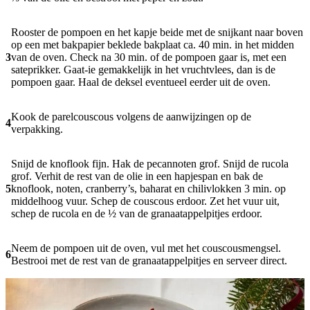
Rooster de pompoen en het kapje beide met de snijkant naar boven
op een met bakpapier beklede bakplaat ca. 40 min. in het midden
3
van de oven. Check na 30 min. of de pompoen gaar is, met een
sateprikker. Gaat-ie gemakkelijk in het vruchtvlees, dan is de
pompoen gaar. Haal de deksel eventueel eerder uit de oven.
Kook de parelcouscous volgens de aanwijzingen op de
4
verpakking.
Snijd de knoflook fijn. Hak de pecannoten grof. Snijd de rucola
grof. Verhit de rest van de olie in een hapjespan en bak de
5
knoflook, noten, cranberry’s, baharat en chilivlokken 3 min. op
middelhoog vuur. Schep de couscous erdoor. Zet het vuur uit,
schep de rucola en de ½ van de granaatappelpitjes erdoor.
Neem de pompoen uit de oven, vul met het couscousmengsel.
6
Bestrooi met de rest van de granaatappelpitjes en serveer direct.