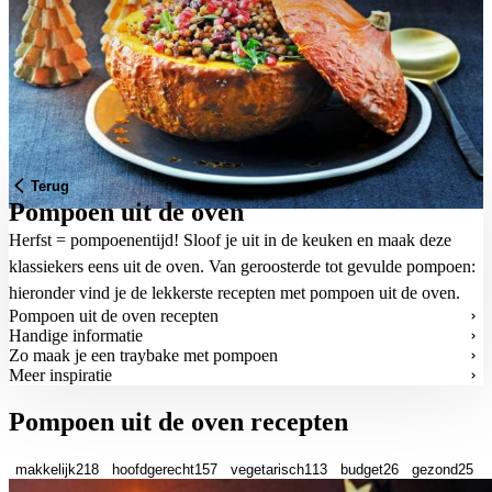
Terug
Pompoen uit de oven
Herfst = pompoenentijd! Sloof je uit in de keuken en maak deze
klassiekers eens uit de oven. Van geroosterde tot gevulde pompoen:
hieronder vind je de lekkerste recepten met pompoen uit de oven.
Pompoen uit de oven recepten
Handige informatie
Zo maak je een traybake met pompoen
Meer inspiratie
Pompoen uit de oven recepten
makkelijk
218
hoofdgerecht
157
vegetarisch
113
budget
26
gezond
25