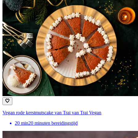
Vegan rode kerstmutscake van Trai van Trai Vegan
20
min
20 minuten bereidingstijd