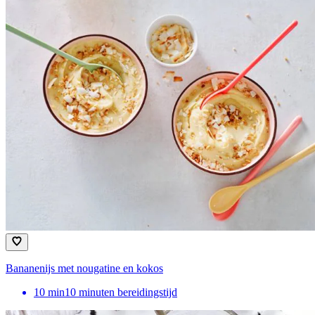
Bananenijs met nougatine en kokos
10
min
10 minuten bereidingstijd