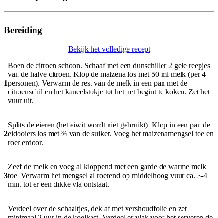
Bereiding
Bekijk het volledige recept
Boen de citroen schoon. Schaaf met een dunschiller 2 gele reepjes
van de halve citroen. Klop de maizena los met 50 ml melk (per 4
1
personen). Verwarm de rest van de melk in een pan met de
citroenschil en het kaneelstokje tot het net begint te koken. Zet het
vuur uit.
Splits de eieren (het eiwit wordt niet gebruikt). Klop in een pan de
2
eidooiers los met ¾ van de suiker. Voeg het maizenamengsel toe en
roer erdoor.
Zeef de melk en voeg al kloppend met een garde de warme melk
3
toe. Verwarm het mengsel al roerend op middelhoog vuur ca. 3-4
min. tot er een dikke vla ontstaat.
Verdeel over de schaaltjes, dek af met vershoudfolie en zet
minimaal 2 uur in de koelkast. Verdeel er vlak voor het serveren de