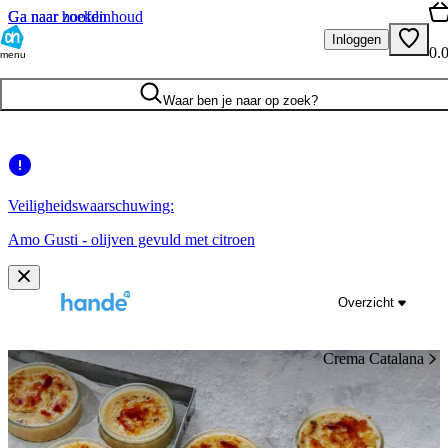
Ga naar hoofdinhoud
Ga naar zoeken
Inloggen
0.
menu
Waar ben je naar op zoek?
Veiligheidswaarschuwing:
Amo Gusti - olijven gevuld met citroen
Overzicht
Crema Catalana