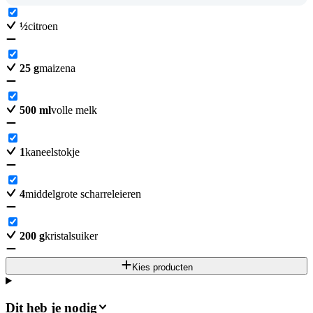
½
citroen
25
g
maizena
500
ml
volle melk
1
kaneelstokje
4
middelgrote scharreleieren
200
g
kristalsuiker
Kies producten
Dit heb je nodig