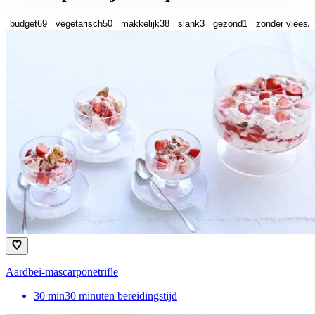
budget
69
vegetarisch
50
makkelijk
38
slank
3
gezond
1
zonder vlees/v
Aardbei-mascarponetrifle
30
min
30 minuten bereidingstijd